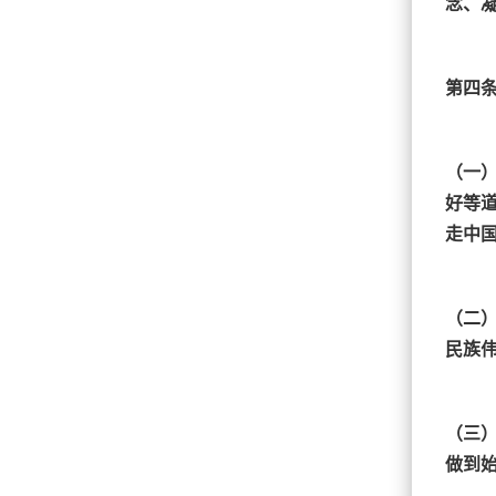
念、
第四
（一
好等
走中
（二
民族
（三
做到