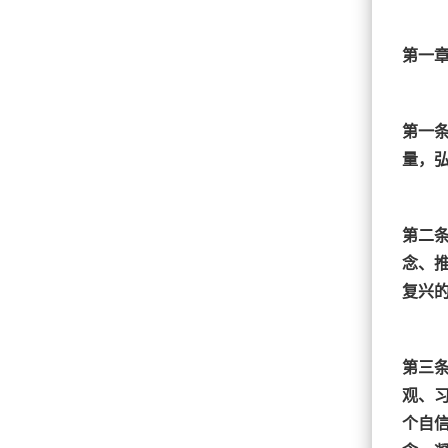
第一章
第一
量，
第二
念、
复兴
第三
观、习
个自