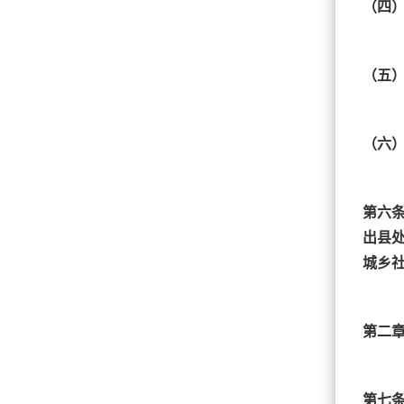
（四
（五
（六
第六
出县
城乡
第二章
第七