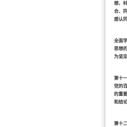
想、
合、
感认
全面
思想
为坚
第十
党的
的重
和结
第十